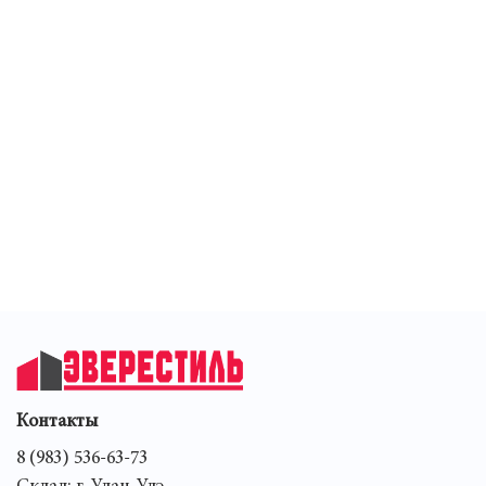
Тип дверей распашные
Особенности шкафа штанга для вешалок
Поверхность фасада матовый
Стиль дизайна Минимализм; Модерн;
Современный
Назначение шкафа для белья; для верхней
одежды; для обуви
Требуется сборка да
Габариты Высота предмета 223.6 см
Ширина предмета 135 см
Глубина предмета 50.6 см
Контакты
8 (983) 536-63-73