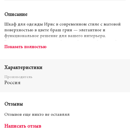
Описание
Шкаф для одежды Ирис в современном стиле с матовой
поверхностью в цвете браш грин — элегантное и
функциональное решение для вашего интерьера.
Благодаря стильному дизайну и нейтральной матовой
Показать полностью
отделке, этот шкаф легко впишется в любой современный
интерьер. Оснащён удобными полками и штангой для
одежды, что позволяет максимально эффективно
организовать пространство и хранить вещи аккуратно и
Характеристики
удобно.
Производитель
Россия
Цвет Браш грин
Материалы Материал изделия ЛДСП
Отзывы
Материал фасада МДФ
Отзывов еще никто не оставлял
Количество дверей 3
Написать отзыв
Количество ящиков без ящиков