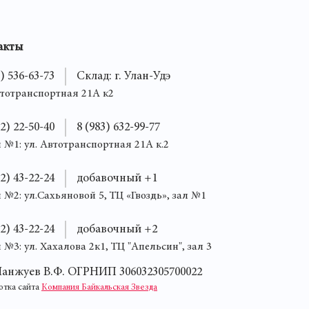
акты
3) 536-63-73
Склад: г. Улан-Удэ
втотранспортная 21А к2
12) 22-50-40
8 (983) 632-99-77
 №1: ул. Автотранспортная 21А к.2
12) 43-22-24
добавочный +1
 №2: ул.Сахьяновой 5, ТЦ «Гвоздь», зал №1
12) 43-22-24
добавочный +2
 №3: ул. Хахалова 2к1, ТЦ "Апельсин", зал 3
анжуев В.Ф. ОГРНИП 306032305700022
отка сайта
Компания Байкальская Звезда