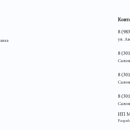
Конт
8 (98
ул. А
тавка
8 (30
Салон
8 (30
Салон
8 (30
Салон
ИП М
Разраб