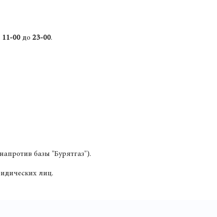
с
11-00
до
23-00
.
(напротив базы "Бурятгаз").
идических лиц.